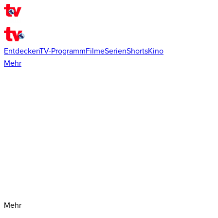
Entdecken
TV-Programm
Filme
Serien
Shorts
Kino
Mehr
Mehr