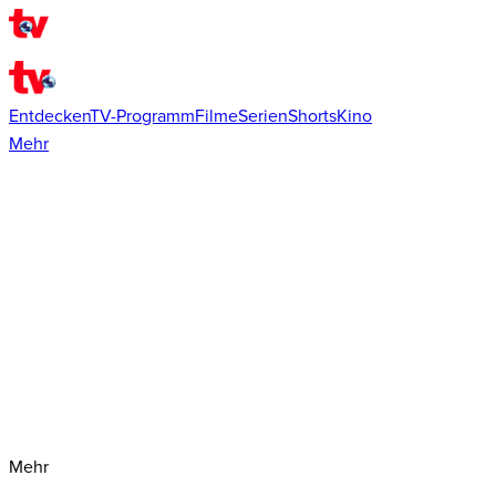
Entdecken
TV-Programm
Filme
Serien
Shorts
Kino
Mehr
Mehr