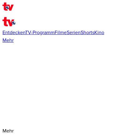
Entdecken
TV-Programm
Filme
Serien
Shorts
Kino
Mehr
Mehr