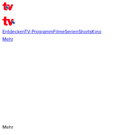
Entdecken
TV-Programm
Filme
Serien
Shorts
Kino
Mehr
Mehr