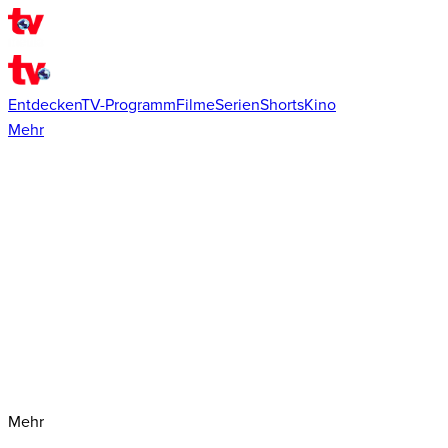
Entdecken
TV-Programm
Filme
Serien
Shorts
Kino
Mehr
Mehr