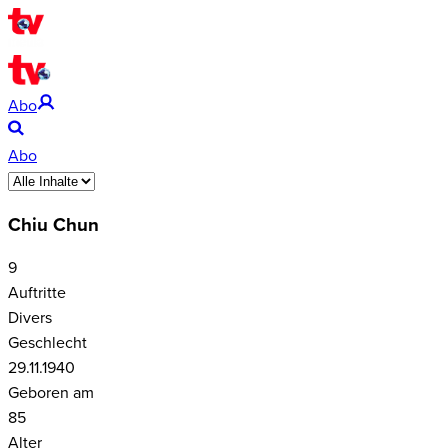
Abo
Abo
Chiu Chun
9
Auftritte
Divers
Geschlecht
29.11.1940
Geboren am
85
Alter