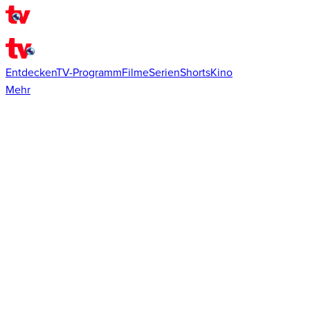
Entdecken
TV-Programm
Filme
Serien
Shorts
Kino
Mehr