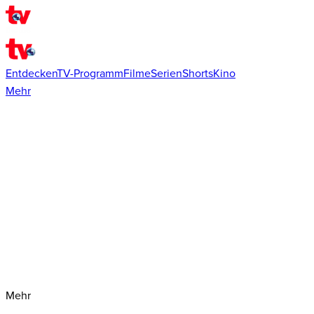
Entdecken
TV-Programm
Filme
Serien
Shorts
Kino
Mehr
Mehr