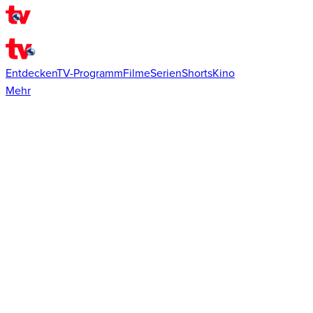
Entdecken
TV-Programm
Filme
Serien
Shorts
Kino
Mehr