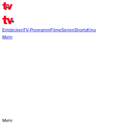
Entdecken
TV-Programm
Filme
Serien
Shorts
Kino
Mehr
Mehr