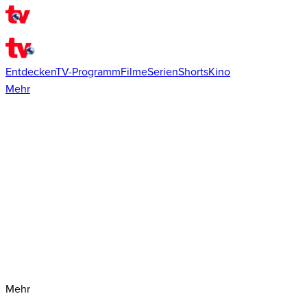
Entdecken
TV-Programm
Filme
Serien
Shorts
Kino
Mehr
Mehr