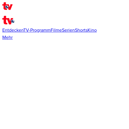
Entdecken
TV-Programm
Filme
Serien
Shorts
Kino
Mehr