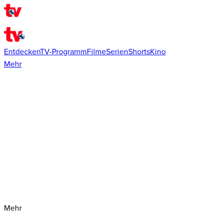
Entdecken
TV-Programm
Filme
Serien
Shorts
Kino
Mehr
Mehr