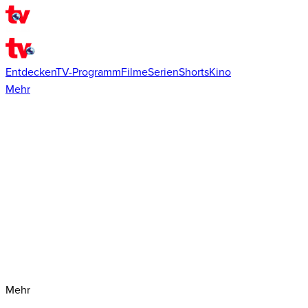
Entdecken
TV-Programm
Filme
Serien
Shorts
Kino
Mehr
Mehr