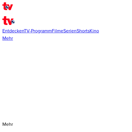
Entdecken
TV-Programm
Filme
Serien
Shorts
Kino
Mehr
Mehr