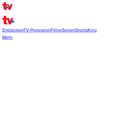
Entdecken
TV-Programm
Filme
Serien
Shorts
Kino
Mehr