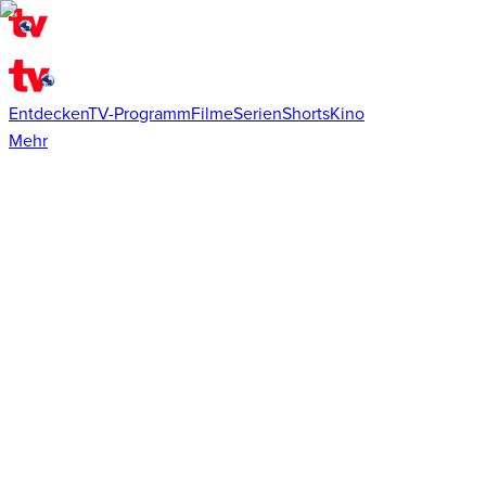
Entdecken
TV-Programm
Filme
Serien
Shorts
Kino
Mehr