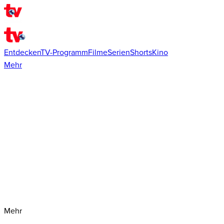
Entdecken
TV-Programm
Filme
Serien
Shorts
Kino
Mehr
Mehr