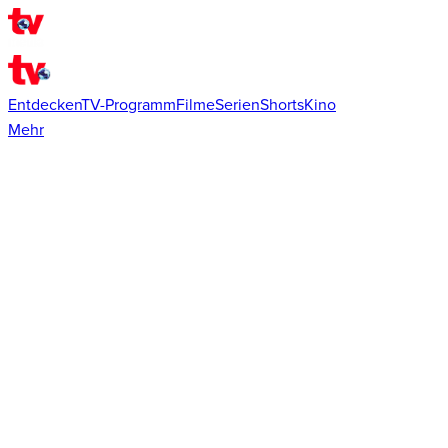
Entdecken
TV-Programm
Filme
Serien
Shorts
Kino
Mehr