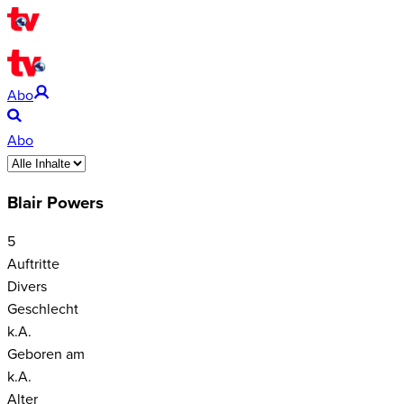
Abo
Abo
Blair Powers
5
Auftritte
Divers
Geschlecht
k.A.
Geboren am
k.A.
Alter