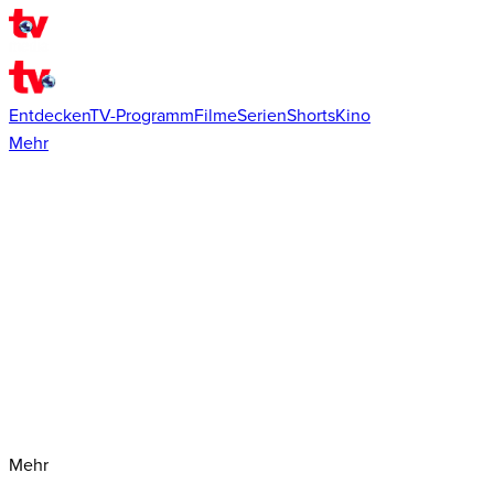
Entdecken
TV-Programm
Filme
Serien
Shorts
Kino
Mehr
Mehr