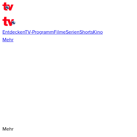
Entdecken
TV-Programm
Filme
Serien
Shorts
Kino
Mehr
Mehr