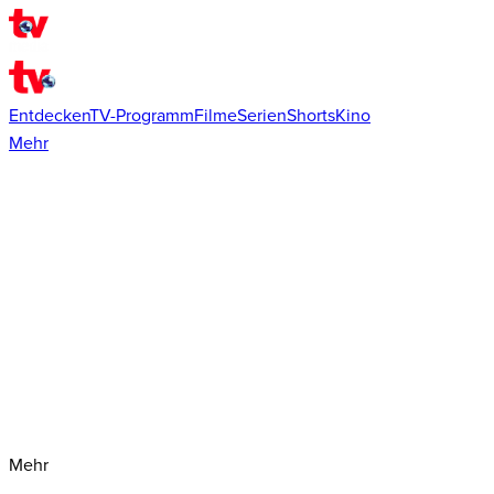
Entdecken
TV-Programm
Filme
Serien
Shorts
Kino
Mehr
Mehr