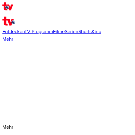
Entdecken
TV-Programm
Filme
Serien
Shorts
Kino
Mehr
Mehr