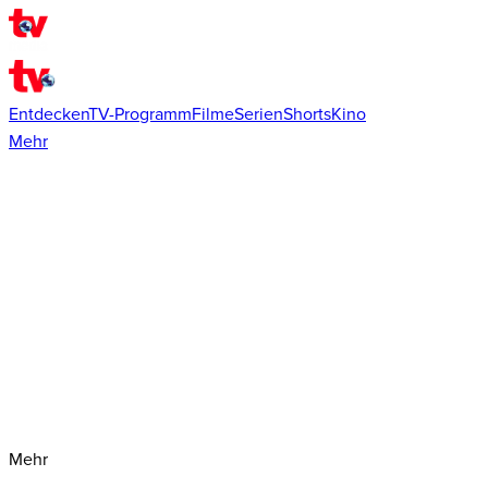
Entdecken
TV-Programm
Filme
Serien
Shorts
Kino
Mehr
Mehr