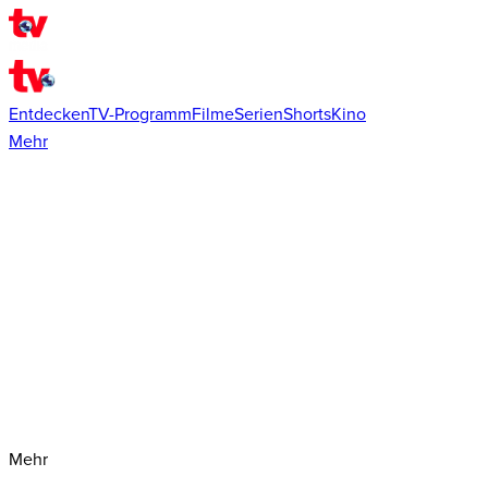
Entdecken
TV-Programm
Filme
Serien
Shorts
Kino
Mehr
Mehr