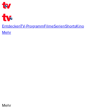
Entdecken
TV-Programm
Filme
Serien
Shorts
Kino
Mehr
Mehr