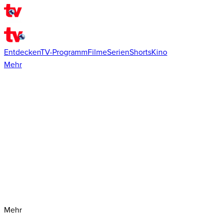
Entdecken
TV-Programm
Filme
Serien
Shorts
Kino
Mehr
Mehr