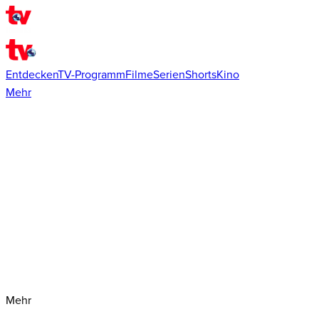
Entdecken
TV-Programm
Filme
Serien
Shorts
Kino
Mehr
Mehr