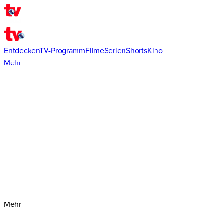
Entdecken
TV-Programm
Filme
Serien
Shorts
Kino
Mehr
Mehr