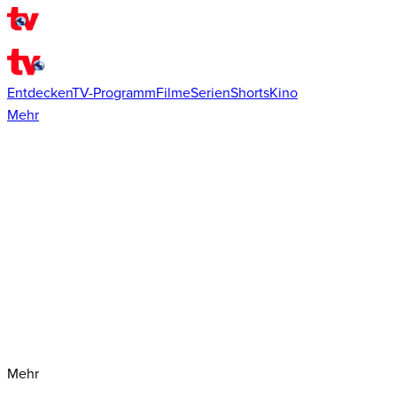
Entdecken
TV-Programm
Filme
Serien
Shorts
Kino
Mehr
Mehr