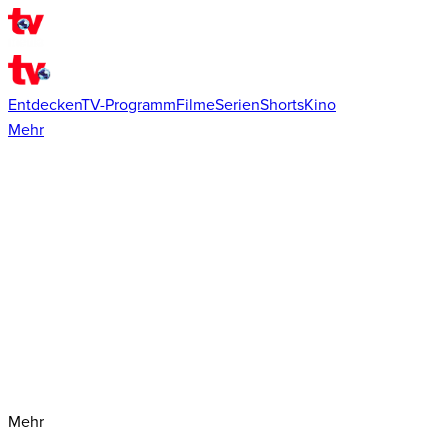
Entdecken
TV-Programm
Filme
Serien
Shorts
Kino
Mehr
Mehr