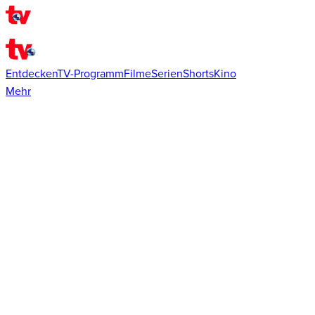
Entdecken
TV-Programm
Filme
Serien
Shorts
Kino
Mehr