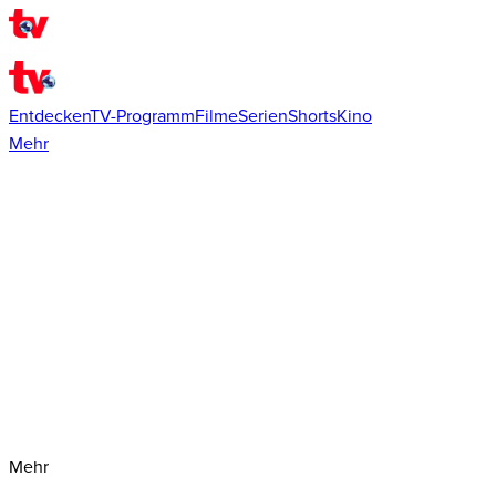
Entdecken
TV-Programm
Filme
Serien
Shorts
Kino
Mehr
Mehr