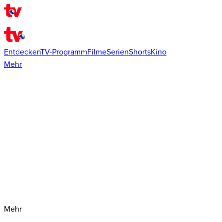
Entdecken
TV-Programm
Filme
Serien
Shorts
Kino
Mehr
Mehr