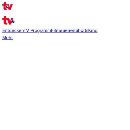
Entdecken
TV-Programm
Filme
Serien
Shorts
Kino
Mehr