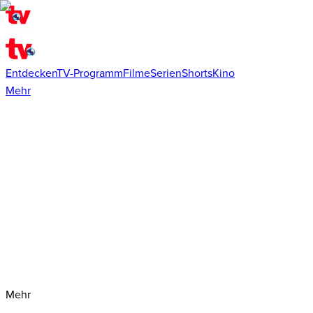
Entdecken
TV-Programm
Filme
Serien
Shorts
Kino
Mehr
Mehr