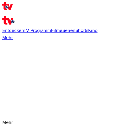
Entdecken
TV-Programm
Filme
Serien
Shorts
Kino
Mehr
Mehr