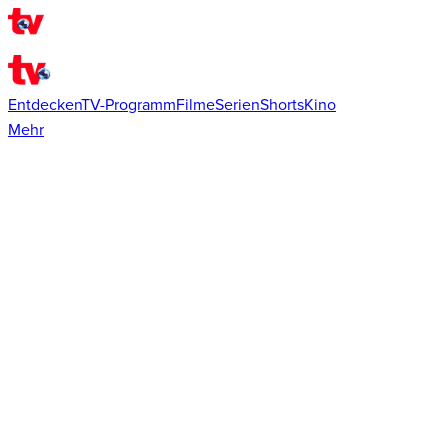
Entdecken
TV-Programm
Filme
Serien
Shorts
Kino
Mehr