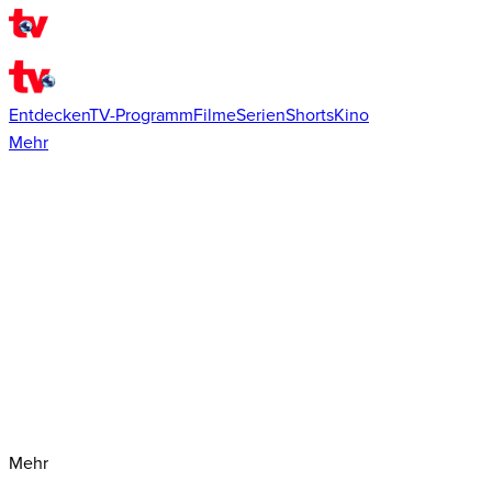
Entdecken
TV-Programm
Filme
Serien
Shorts
Kino
Mehr
Mehr