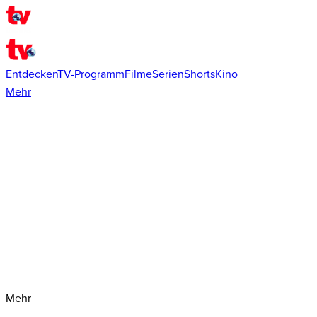
Entdecken
TV-Programm
Filme
Serien
Shorts
Kino
Mehr
Mehr