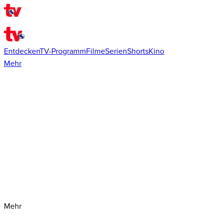
Entdecken
TV-Programm
Filme
Serien
Shorts
Kino
Mehr
Mehr