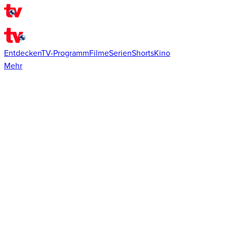
Entdecken
TV-Programm
Filme
Serien
Shorts
Kino
Mehr