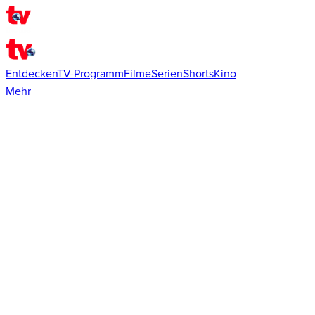
Entdecken
TV-Programm
Filme
Serien
Shorts
Kino
Mehr