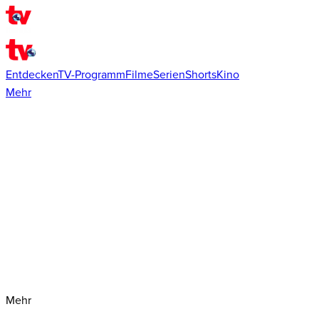
Entdecken
TV-Programm
Filme
Serien
Shorts
Kino
Mehr
Mehr