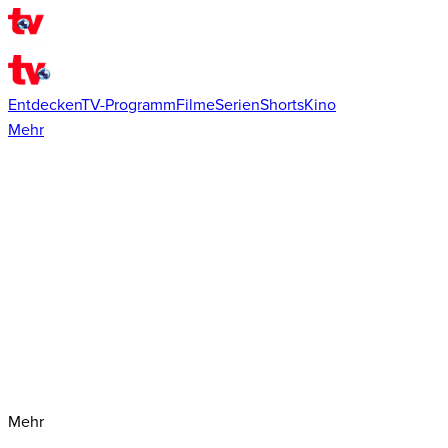
Entdecken
TV-Programm
Filme
Serien
Shorts
Kino
Mehr
Mehr