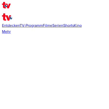
Entdecken
TV-Programm
Filme
Serien
Shorts
Kino
Mehr