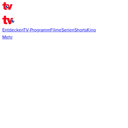
Entdecken
TV-Programm
Filme
Serien
Shorts
Kino
Mehr