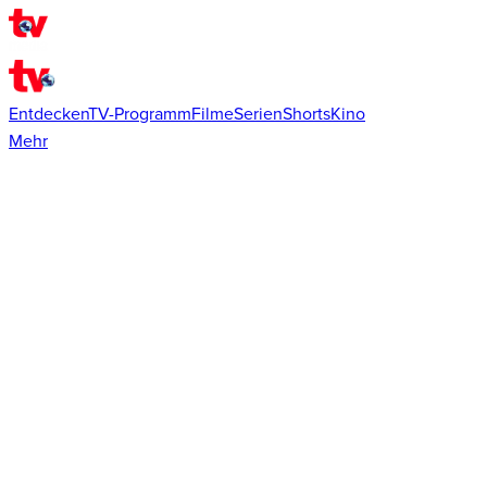
Entdecken
TV-Programm
Filme
Serien
Shorts
Kino
Mehr