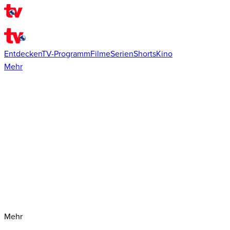
Entdecken
TV-Programm
Filme
Serien
Shorts
Kino
Mehr
Mehr